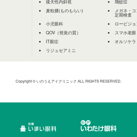
後天性内斜視
飛蚊症
麦粒腫(ものもらい)
メガネ・コ
定期検査
小児眼科
ロービジョ
QOV（視覚の質）
スマホ老眼
IT眼症
オルソケラ
リジュセアミニ
Copyright © いのうえアイクリニック ALL RIGHTS RESERVED.