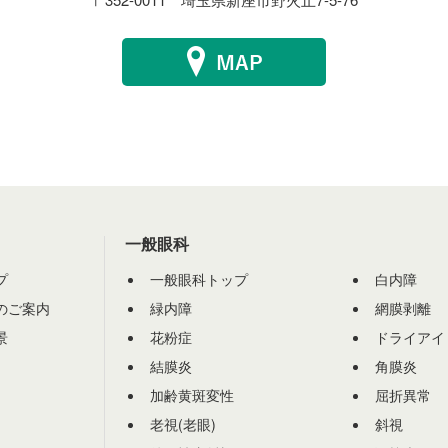
一般眼科
プ
一般眼科トップ
白内障
のご案内
緑内障
網膜剥離
景
花粉症
ドライアイ
結膜炎
角膜炎
加齢黄斑変性
屈折異常
老視(老眼)
斜視