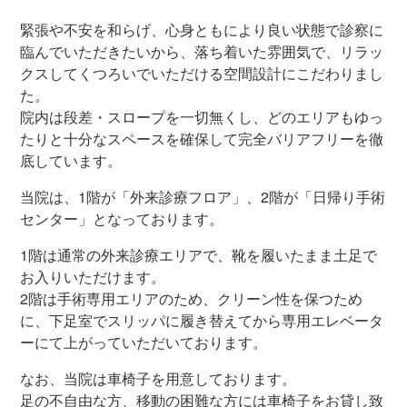
緊張や不安を和らげ、心身ともにより良い状態で診察に
臨んでいただきたいから、落ち着いた雰囲気で、リラッ
クスしてくつろいでいただける空間設計にこだわりまし
た。
院内は段差・スロープを一切無くし、どのエリアもゆっ
たりと十分なスペースを確保して完全バリアフリーを徹
底しています。
当院は、1階が「外来診療フロア」、2階が「日帰り手術
センター」となっております。
1階は通常の外来診療エリアで、靴を履いたまま土足で
お入りいただけます。
2階は手術専用エリアのため、クリーン性を保つため
に、下足室でスリッパに履き替えてから専用エレベータ
ーにて上がっていただいております。
なお、当院は車椅子を用意しております。
足の不自由な方、移動の困難な方には車椅子をお貸し致