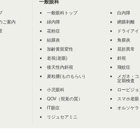
一般眼科
プ
一般眼科トップ
白内障
のご案内
緑内障
網膜剥離
景
花粉症
ドライアイ
結膜炎
角膜炎
加齢黄斑変性
屈折異常
老視(老眼)
斜視
後天性内斜視
飛蚊症
麦粒腫(ものもらい)
メガネ・コ
定期検査
小児眼科
ロービジョ
QOV（視覚の質）
スマホ老眼
IT眼症
オルソケラ
リジュセアミニ