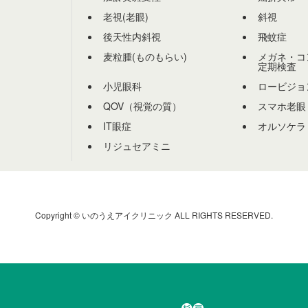
老視(老眼)
斜視
後天性内斜視
飛蚊症
麦粒腫(ものもらい)
メガネ・コ
定期検査
小児眼科
ロービジョ
QOV（視覚の質）
スマホ老眼
IT眼症
オルソケラ
リジュセアミニ
Copyright © いのうえアイクリニック ALL RIGHTS RESERVED.