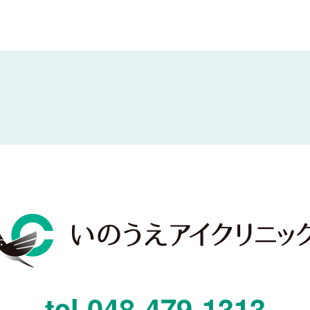
tel.
048-479-1313