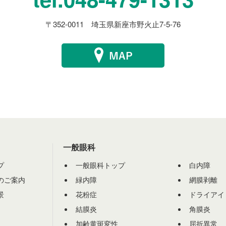
〒352-0011 埼玉県新座市野火止7-5-76
一般眼科
プ
一般眼科トップ
白内障
のご案内
緑内障
網膜剥離
景
花粉症
ドライアイ
結膜炎
角膜炎
加齢黄斑変性
屈折異常